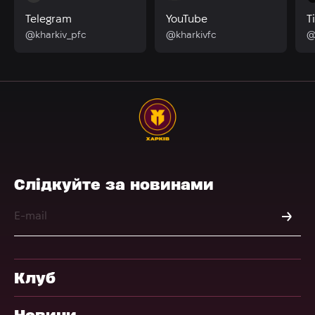
Telegram
YouTube
T
@kharkiv_pfc
@kharkivfc
@
Слідкуйте за новинами
Клуб
Новини