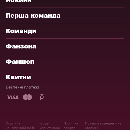
Перша команда
Команди
Фанзона
Фаншоп
Квитки
Безпечні платежі
Політика
Угода
Публічна
Правила поведінки на
конфіденційності
користувача
оферта
стадіоні