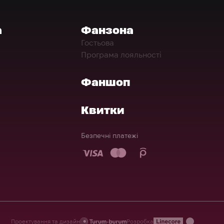
а
Фанзона
Гостьова
Програма лояльності
Фаншоп
Квитки
Безпечні платежі
Проектування та дизайн
Розробка