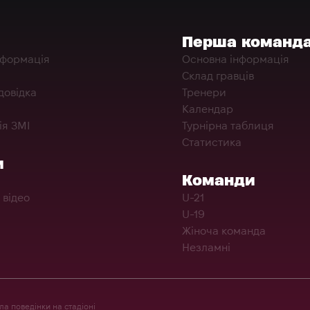
Перша команд
нформація
Основна інформація
Склад гравців
довідка
Тренери
Календар
ія ЗМІ
Турнірна таблиця
Статистика
и
Команди
 відео
U-21
U-19
Жіноча команда
Незламні
а поведінки на стадіоні