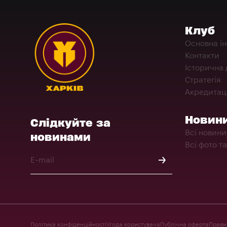
Клуб
Основна і
Контакти
Історична 
Стратегія
Акредитац
Новин
Слідкуйте за
Всі новини
новинами
Всі фото та
Політика конфіденційності
Угода користувача
Публічна оферта
Правил