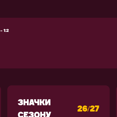
РЕНУВАЛЬНЕ
АКСЕСУАРИ
КІПІРУВАННЯ
 1:2
 1:2
ЗНАЧКИ
26/27
СЕЗОНУ