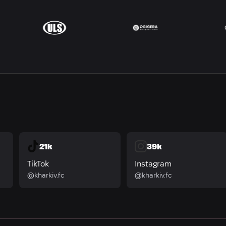
21k
39k
TikTok
Instagram
@kharkiv.fc
@kharkiv.fc