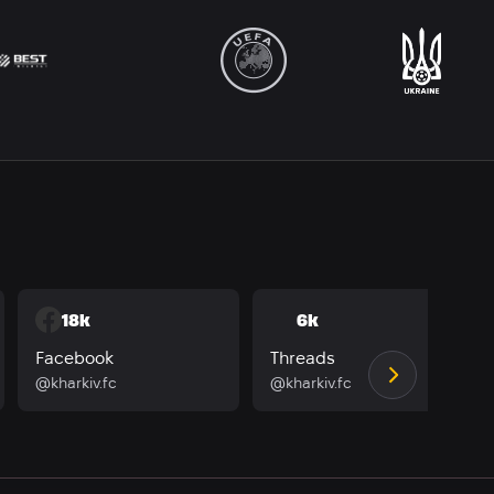
18k
6k
Facebook
Threads
@kharkiv.fc
@kharkiv.fc