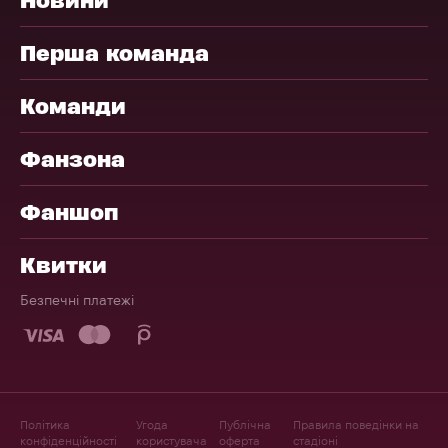
Перша команда
Команди
Фанзона
Фаншоп
Квитки
Безпечні платежі
Політика
Угода
Публічна
Правила поведінки на
конфіденційності
користувача
оферта
стадіоні