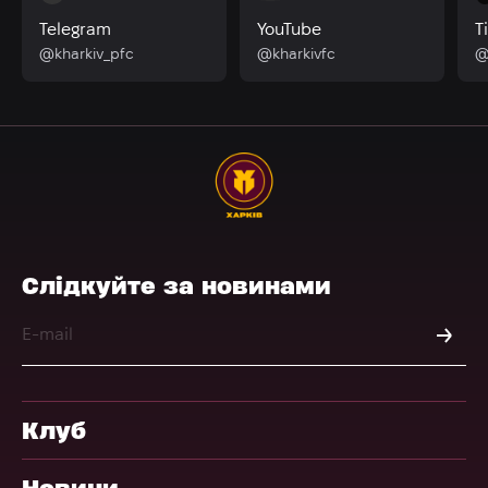
Telegram
YouTube
T
@kharkiv_pfc
@kharkivfc
@
Слідкуйте за новинами
Клуб
Новини