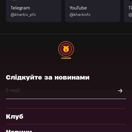
Telegram
YouTube
T
@kharkiv_pfc
@kharkivfc
@
Слідкуйте за новинами
Клуб
Новини