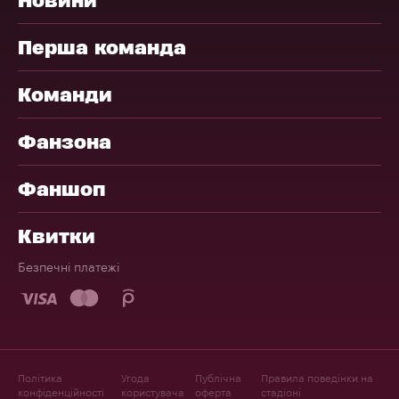
Перша команда
Команди
Фанзона
Фаншоп
Квитки
Безпечні платежі
Політика
Угода
Публічна
Правила поведінки на
конфіденційності
користувача
оферта
стадіоні