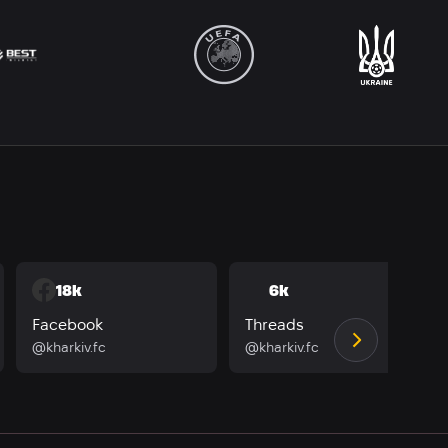
18k
6k
Facebook
Threads
@kharkiv.fc
@kharkiv.fc