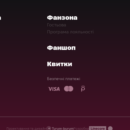
а
Фанзона
Гостьова
Програма лояльності
Фаншоп
Квитки
Безпечні платежі
Проектування та дизайн
Розробка