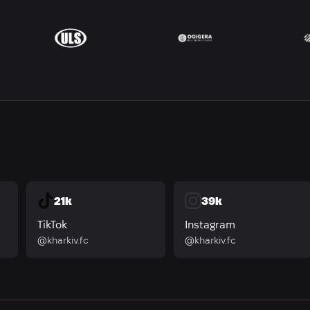
21k
39k
TikTok
Instagram
@kharkiv.fc
@kharkiv.fc