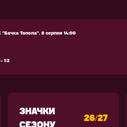
 1:2
РЕНУВАЛЬНЕ
АКСЕСУАРИ
КІПІРУВАННЯ
 "Бачка Топола". 8 серпня 14:00
 "Бачка Топола". 8 серпня 14:00
 1:2
 1:2
ЗНАЧКИ
26/27
СЕЗОНУ