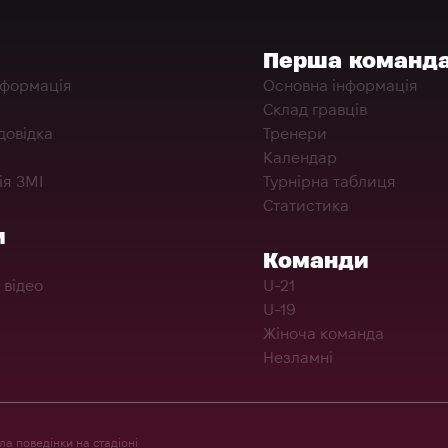
Перша команд
нформація
Основна інформація
Склад гравців
довідка
Тренери
Календар
ія ЗМІ
Турнірна таблиця
Статистика
и
Команди
 відео
U-21
U-19
Жіноча команда
Незламні
а поведінки на стадіоні