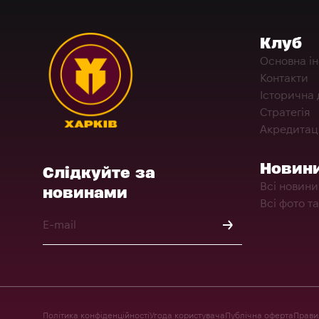
Клуб
Основна і
Контакти
Історична 
Стратегія
Акредитац
Новин
Слідкуйте за
Всі новини
новинами
Всі фото та
Політика конфіденційності
Угода користувача
Публічна оферта
Правил