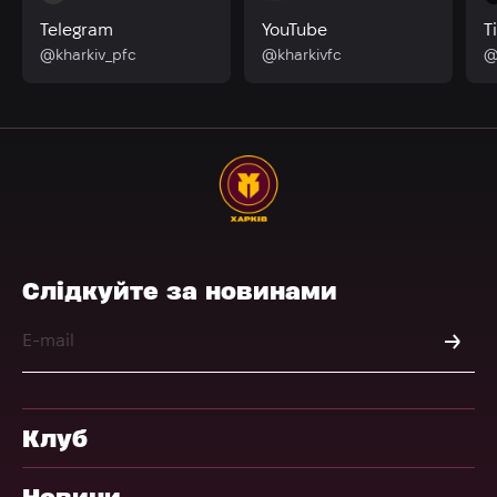
Telegram
YouTube
T
@kharkiv_pfc
@kharkivfc
@
Слідкуйте за новинами
Клуб
Новини