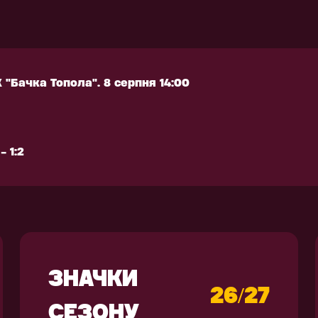
 1:2
РЕНУВАЛЬНЕ
АКСЕСУАРИ
КІПІРУВАННЯ
 "Бачка Топола". 8 серпня 14:00
 "Бачка Топола". 8 серпня 14:00
 1:2
 1:2
ЗНАЧКИ
26/27
СЕЗОНУ