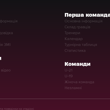
Перша команд
нформація
Основна інформація
Склад гравців
довідка
Тренери
Календар
ія ЗМІ
Турнірна таблиця
Статистика
и
Команди
 відео
U-21
U-19
Жіноча команда
Незламні
а поведінки на стадіоні