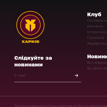
Клуб
Основна і
Контакти
Історична 
Стратегія
Акредитац
Новин
Слідкуйте за
Всі новини
новинами
Всі фото та
Політика конфіденційності
Угода користувача
Публічна оферта
Правил