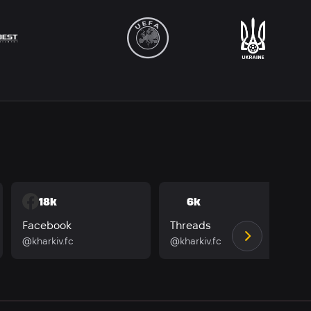
18k
6k
Facebook
Threads
@kharkiv.fc
@kharkiv.fc