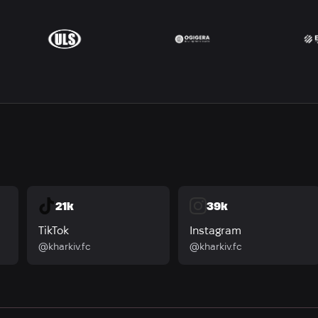
21k
39k
TikTok
Instagram
@kharkiv.fc
@kharkiv.fc