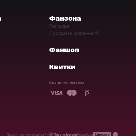
а
Фанзона
Гостьова
Програма лояльності
Фаншоп
Квитки
Безпечні платежі
Проектування та дизайн
Розробка