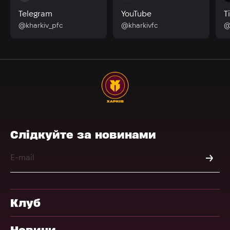
Telegram
YouTube
T
@kharkiv_pfc
@kharkivfc
@
Слідкуйте за новинами
Клуб
Новини