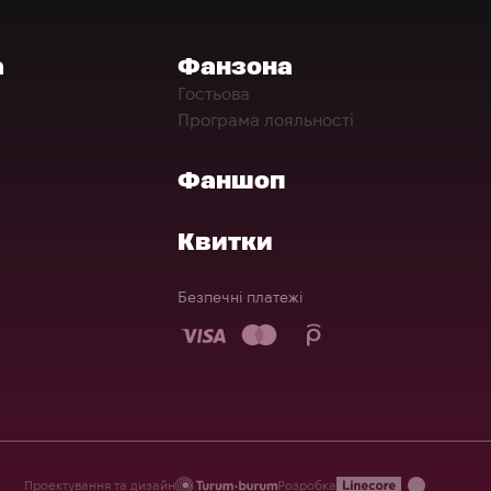
а
Фанзона
Гостьова
Програма лояльності
Фаншоп
Квитки
Безпечні платежі
Проектування та дизайн
Розробка