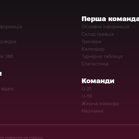
Перша команд
нформація
Основна інформація
Склад гравців
довідка
Тренери
Календар
ія ЗМІ
Турнірна таблиця
Статистика
и
Команди
 відео
U-21
U-19
Жіноча команда
Незламні
а поведінки на стадіоні