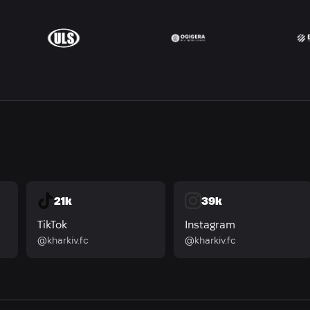
21k
39k
TikTok
Instagram
@kharkiv.fc
@kharkiv.fc