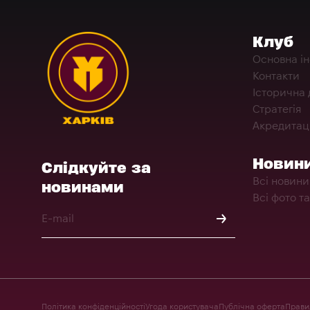
Клуб
Основна і
Контакти
Історична 
Стратегія
Акредитац
Новин
Слідкуйте за
Всі новини
новинами
Всі фото та
Політика конфіденційності
Угода користувача
Публічна оферта
Правил