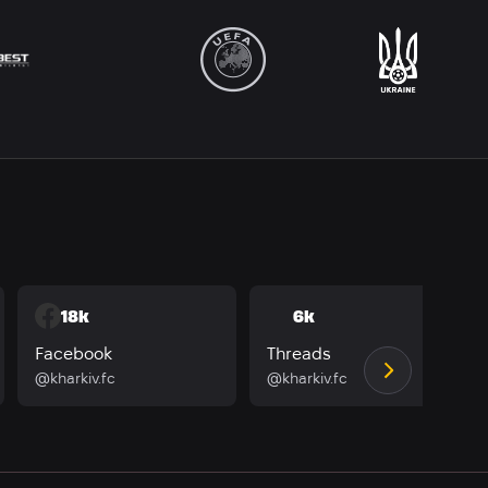
18k
6k
Facebook
Threads
@kharkiv.fc
@kharkiv.fc