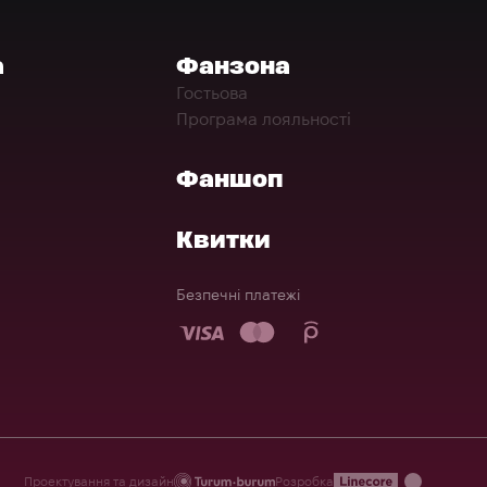
а
Фанзона
Гостьова
Програма лояльності
Фаншоп
Квитки
Безпечні платежі
Проектування та дизайн
Розробка