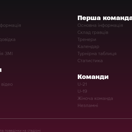
Перша команд
нформація
Основна інформація
Склад гравців
довідка
Тренери
Календар
ія ЗМІ
Турнірна таблиця
Статистика
и
Команди
 відео
U-21
U-19
Жіноча команда
Незламні
а поведінки на стадіоні