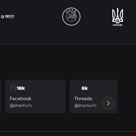
18k
6k
Facebook
Threads
@kharkiv.fc
@kharkiv.fc