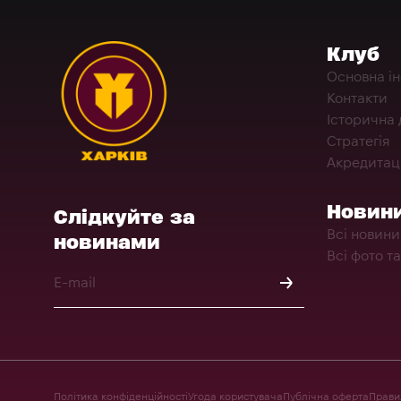
Клуб
Основна і
Контакти
Історична 
Стратегія
Акредитац
Новин
Слідкуйте за
Всі новини
новинами
Всі фото та
Політика конфіденційності
Угода користувача
Публічна оферта
Правил