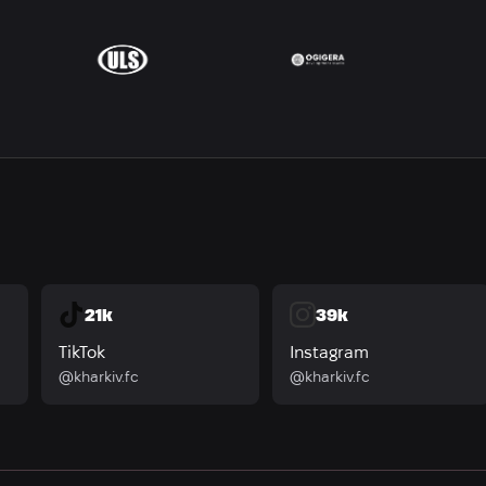
21k
39k
TikTok
Instagram
@kharkiv.fc
@kharkiv.fc