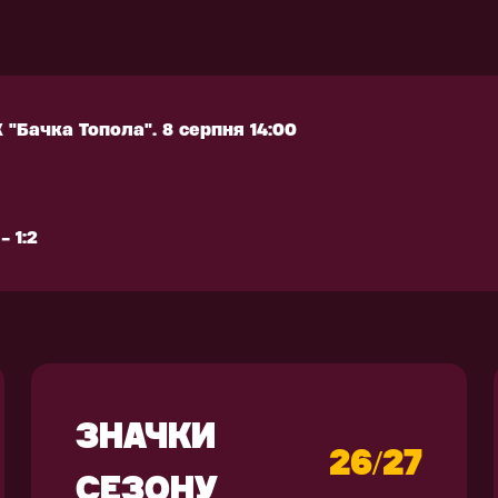
 1:2
РЕНУВАЛЬНЕ
АКСЕСУАРИ
КІПІРУВАННЯ
 "Бачка Топола". 8 серпня 14:00
 "Бачка Топола". 8 серпня 14:00
 1:2
 1:2
ЗНАЧКИ
26/27
СЕЗОНУ