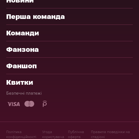
Перша команда
Команди
Фанзона
Фаншоп
Квитки
Безпечні платежі
Політика
Угода
Публічна
Правила поведінки на
конфіденційності
користувача
оферта
стадіоні