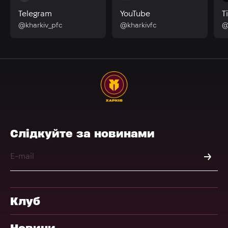
Telegram
YouTube
T
@kharkiv_pfc
@kharkivfc
@
Слідкуйте за новинами
Клуб
Новини