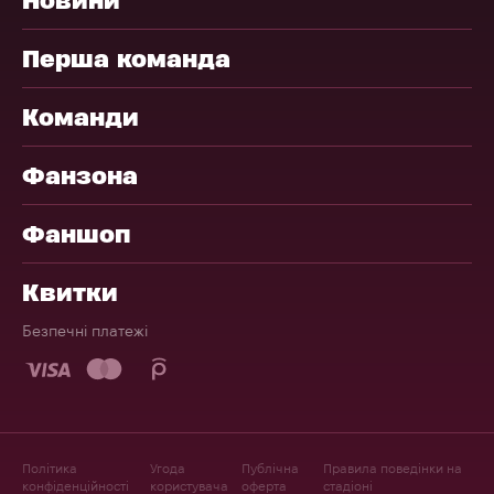
Перша команда
Команди
Фанзона
Фаншоп
Квитки
Безпечні платежі
Політика
Угода
Публічна
Правила поведінки на
конфіденційності
користувача
оферта
стадіоні