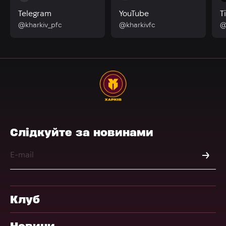
Telegram
YouTube
T
@kharkiv_pfc
@kharkivfc
@
Слідкуйте за новинами
Клуб
Новини