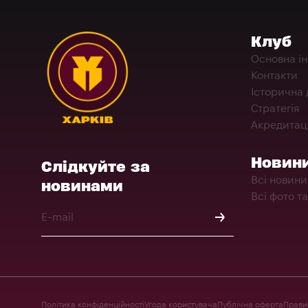
Клуб
Основна і
Контакти
Історична 
Стратегія
Акредитац
Новин
Слідкуйте за
Всі новини
новинами
Всі фото та
Політика конфіденційності
Угода користувача
Публічна оферта
Правил