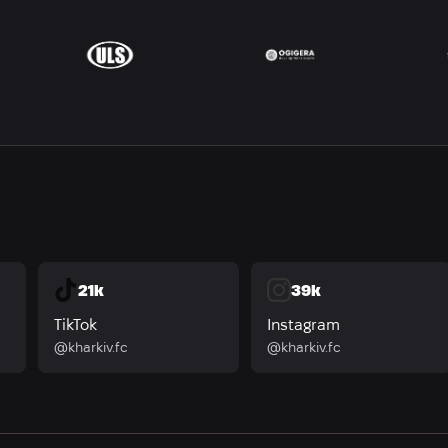
21k
39k
TikTok
Instagram
@kharkiv.fc
@kharkiv.fc