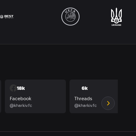
18k
6k
Facebook
Threads
@kharkiv.fc
@kharkiv.fc