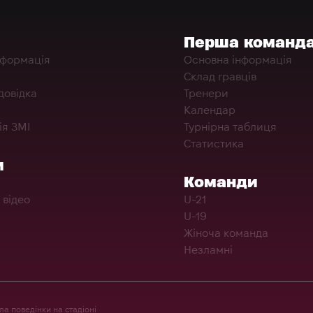
Перша команд
нформація
Основна інформація
Склад гравців
довідка
Тренери
Календар
ія ЗМІ
Турнірна таблиця
Статистика
и
Команди
 відео
U-21
U-19
Жіноча команда
Незламні
а поведінки на стадіоні