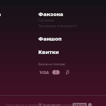
а
Фанзона
Гостьова
Програма лояльності
Фаншоп
Квитки
Безпечні платежі
Проектування та дизайн
Розробка