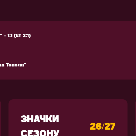
ка Топола"
РЕНУВАЛЬНЕ
АКСЕСУАРИ
КІПІРУВАННЯ
 1:1 (ЕТ 2:1)
 1:1 (ЕТ 2:1)
ка Топола"
ка Топола"
ЗНАЧКИ
26/27
СЕЗОНУ