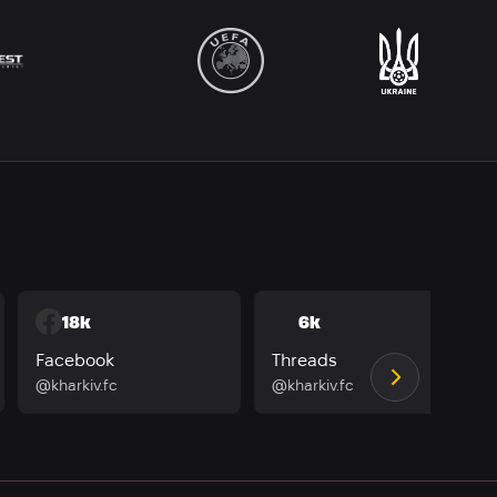
18k
6k
Facebook
Threads
@kharkiv.fc
@kharkiv.fc