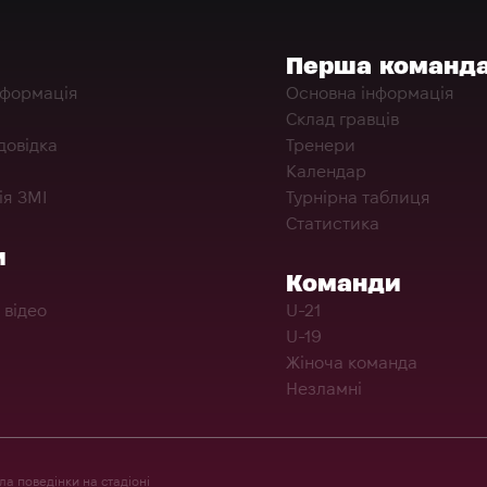
Перша команд
нформація
Основна інформація
Склад гравців
довідка
Тренери
Календар
ія ЗМІ
Турнірна таблиця
Статистика
и
Команди
 відео
U-21
U-19
Жіноча команда
Незламні
а поведінки на стадіоні