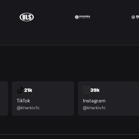
21k
39k
TikTok
Instagram
@kharkiv.fc
@kharkiv.fc