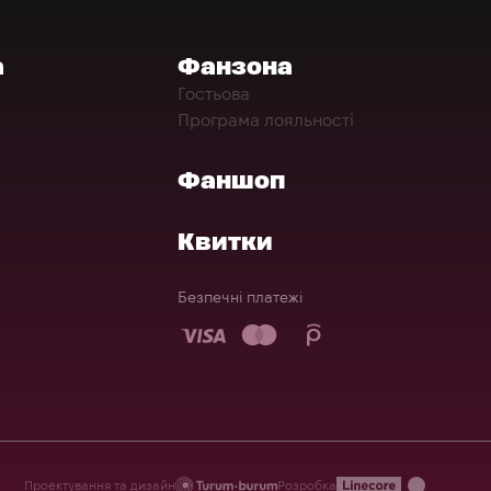
а
Фанзона
Гостьова
Програма лояльності
Фаншоп
Квитки
Безпечні платежі
Проектування та дизайн
Розробка