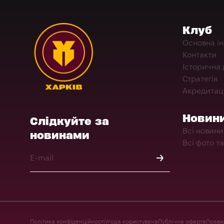
Клуб
Основна і
Контакти
Історична 
Стратегія
Акредитац
Новин
Слідкуйте за
Всі новини
новинами
Всі фото та
Політика конфіденційності
Угода користувача
Публічна оферта
Правил