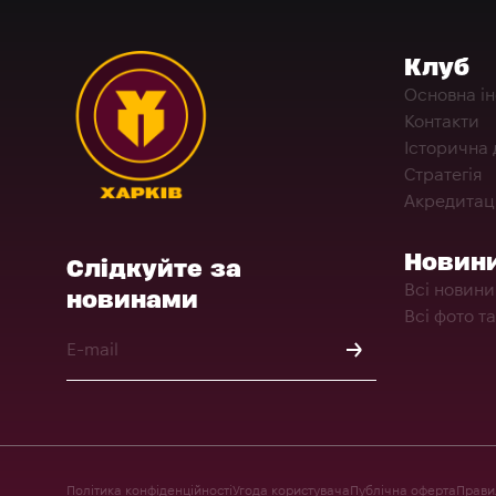
Клуб
Основна і
Контакти
Історична 
Стратегія
Акредитац
Новин
Слідкуйте за
Всі новини
новинами
Всі фото та
Політика конфіденційності
Угода користувача
Публічна оферта
Правил