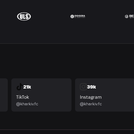
21k
39k
TikTok
Instagram
@kharkiv.fc
@kharkiv.fc