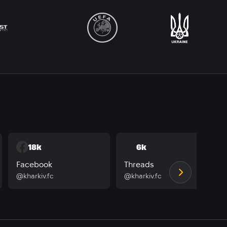
18k
6k
Facebook
Threads
@kharkiv.fc
@kharkiv.fc