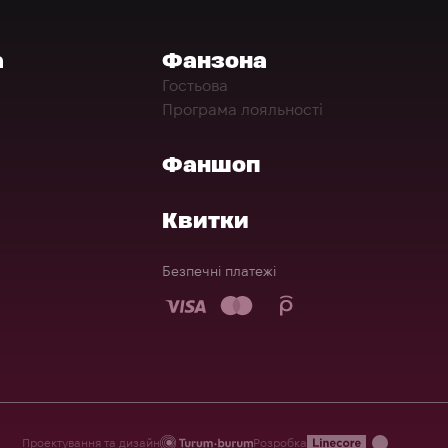
а
Фанзона
Гостьова
Програма лояльності
Фаншоп
Квитки
Безпечні платежі
Проектування та дизайн
Розробка