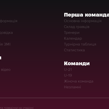
Перша команд
нформація
Основна інформація
Склад гравців
довідка
Тренери
Календар
ія ЗМІ
Турнірна таблиця
Статистика
и
Команди
 відео
U-21
U-19
Жіноча команда
Незламні
а поведінки на стадіоні