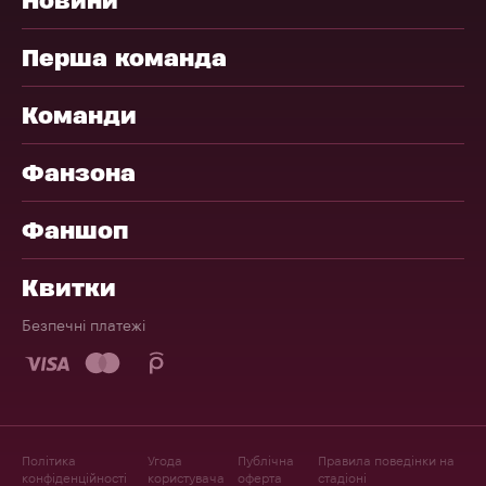
Перша команда
Команди
Фанзона
Фаншоп
Квитки
Безпечні платежі
Політика
Угода
Публічна
Правила поведінки на
конфіденційності
користувача
оферта
стадіоні