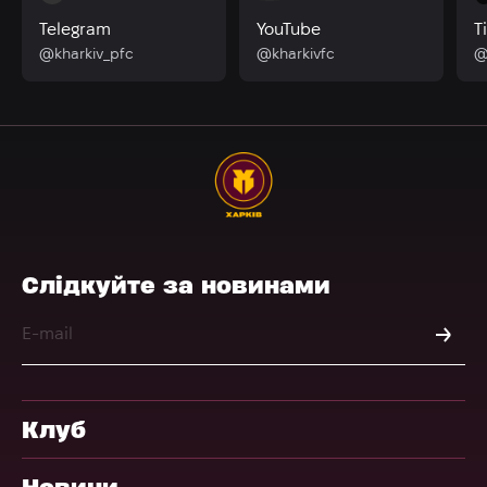
Telegram
YouTube
T
@kharkiv_pfc
@kharkivfc
@
Слідкуйте за новинами
Клуб
Новини