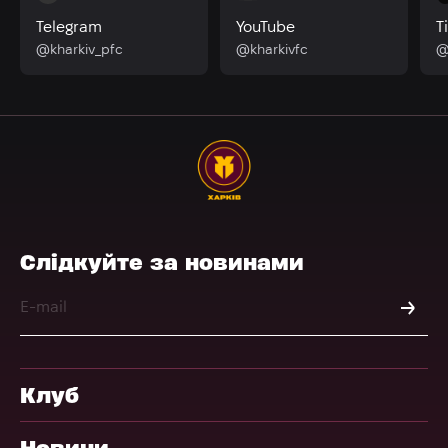
Telegram
YouTube
T
@kharkiv_pfc
@kharkivfc
@
Слідкуйте за новинами
Клуб
Новини