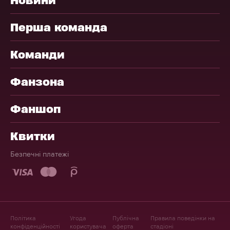
Перша команда
Команди
Фанзона
Фаншоп
Квитки
Безпечні платежі
Політика
Угода
Публічна
Правила поведінки на
конфіденційності
користувача
оферта
стадіоні