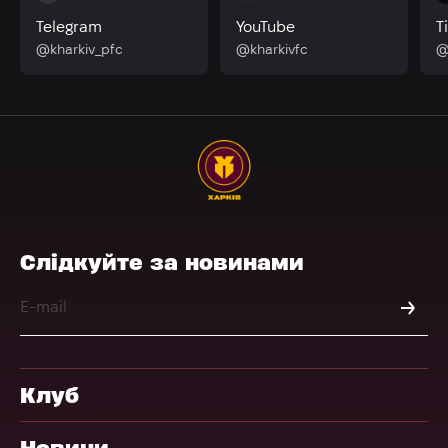
Telegram
YouTube
T
@kharkiv_pfc
@kharkivfc
@
Слідкуйте за новинами
Клуб
Новини