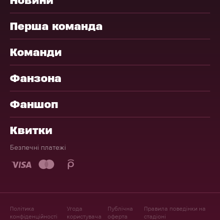
Перша команда
Команди
Фанзона
Фаншоп
Квитки
Безпечні платежі
Політика
Угода
Публічна
Правила поведінки на
конфіденційності
користувача
оферта
стадіоні