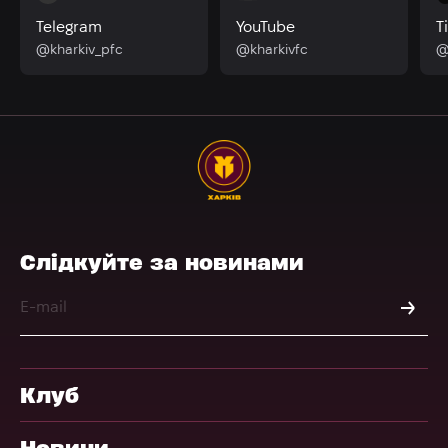
Telegram
YouTube
T
@kharkiv_pfc
@kharkivfc
@
Слідкуйте за новинами
Клуб
Новини