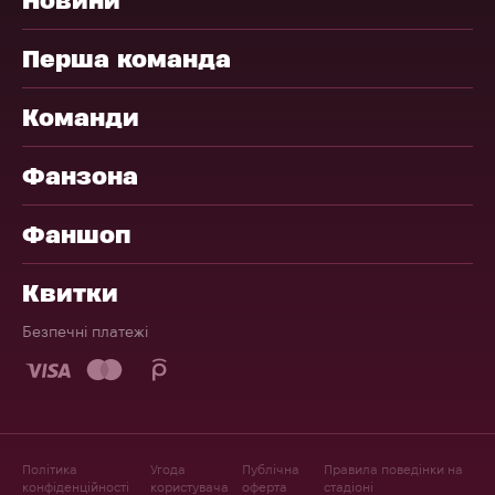
Перша команда
Команди
Фанзона
Фаншоп
Квитки
Безпечні платежі
Політика
Угода
Публічна
Правила поведінки на
конфіденційності
користувача
оферта
стадіоні