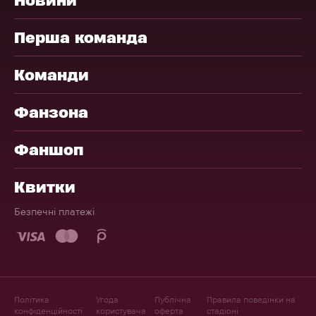
Перша команда
Команди
Фанзона
Фаншоп
Квитки
Безпечні платежі
Політика
Угода
Публічна
Правила поведінки на
конфіденційності
користувача
оферта
стадіоні