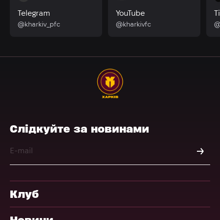
Telegram
YouTube
T
@kharkiv_pfc
@kharkivfc
@
Слідкуйте за новинами
Клуб
Новини