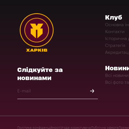
Клуб
Основна і
Контакти
Історична 
Стратегія
Акредитац
Новин
Слідкуйте за
Всі новини
новинами
Всі фото та
Політика конфіденційності
Угода користувача
Публічна оферта
Правил