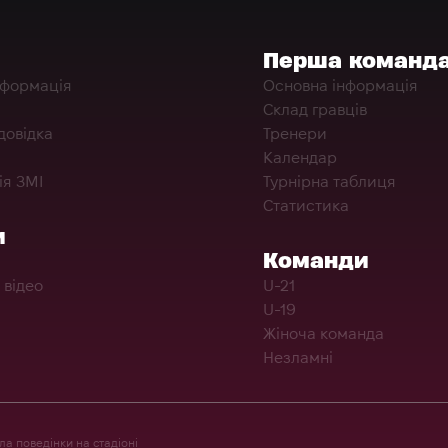
Перша команд
нформація
Основна інформація
Склад гравців
довідка
Тренери
Календар
ія ЗМІ
Турнірна таблиця
Статистика
и
Команди
 відео
U-21
U-19
Жіноча команда
Незламні
а поведінки на стадіоні