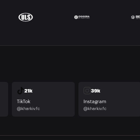
21k
39k
TikTok
Instagram
@kharkiv.fc
@kharkiv.fc