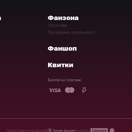
а
Фанзона
Гостьова
Програма лояльності
Фаншоп
Квитки
Безпечні платежі
Проектування та дизайн
Розробка