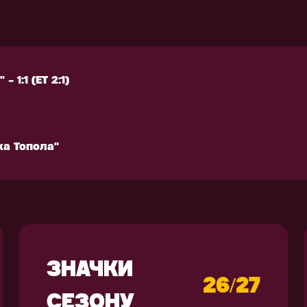
ка Топола"
РЕНУВАЛЬНЕ
АКСЕСУАРИ
КІПІРУВАННЯ
 1:1 (ЕТ 2:1)
 1:1 (ЕТ 2:1)
ка Топола"
ка Топола"
ЗНАЧКИ
26/27
СЕЗОНУ