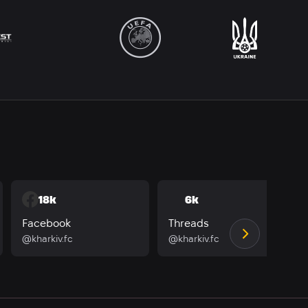
18k
6k
Facebook
Threads
@kharkiv.fc
@kharkiv.fc