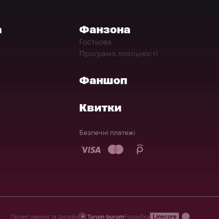
а
Фанзона
Гостьова
Програма лояльності
Фаншоп
Квитки
Безпечні платежі
Проектування та дизайн
Розробка