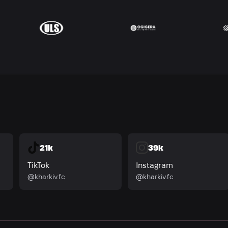
21k
39k
TikTok
Instagram
@kharkiv.fc
@kharkiv.fc