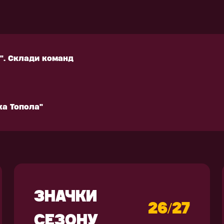
ка Топола"
РЕНУВАЛЬНЕ
АКСЕСУАРИ
КІПІРУВАННЯ
". Склади команд
". Склади команд
ка Топола"
ка Топола"
ЗНАЧКИ
26/27
СЕЗОНУ