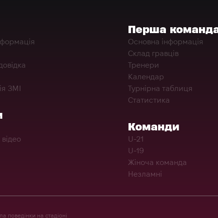
Перша команд
нформація
Основна інформація
Склад гравців
довідка
Тренери
Календар
ія ЗМІ
Турнірна таблиця
Статистика
и
Команди
 відео
U-21
U-19
Жіноча команда
Незламні
а поведінки на стадіоні