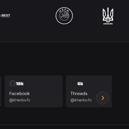
18k
6k
Facebook
Threads
@kharkiv.fc
@kharkiv.fc