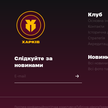
Клуб
Основна і
Контакти
Історична 
Стратегія
Акредитац
Новин
Слідкуйте за
Всі новини
новинами
Всі фото та
Політика конфіденційності
Угода користувача
Публічна оферта
Правил