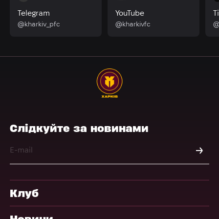
Telegram
YouTube
T
@kharkiv_pfc
@kharkivfc
@
Слідкуйте за новинами
Клуб
Новини