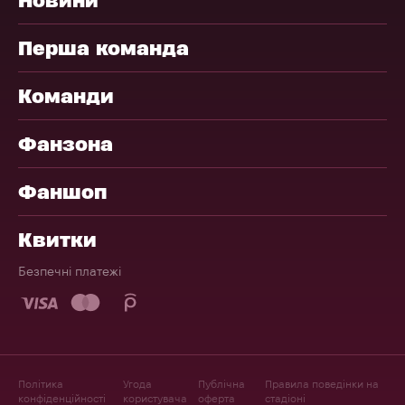
Перша команда
Команди
Фанзона
Фаншоп
Квитки
Безпечні платежі
Політика
Угода
Публічна
Правила поведінки на
конфіденційності
користувача
оферта
стадіоні